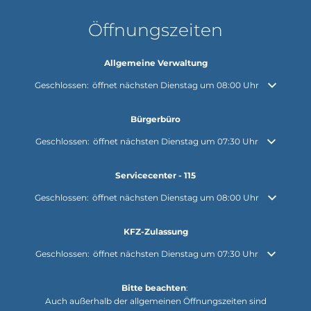
Öffnungszeiten
Allgemeine Verwaltung
Klicken, um weitere Öffnungs- oder Schließzeiten auszublenden
Geschlossen:
öffnet nächsten Dienstag um 08:00 Uhr
Bürgerbüro
Klicken, um weitere Öffnungs- oder Schließzeiten auszublenden
Geschlossen:
öffnet nächsten Dienstag um 07:30 Uhr
Servicecenter - 115
Klicken, um weitere Öffnungs- oder Schließzeiten auszublenden
Geschlossen:
öffnet nächsten Dienstag um 08:00 Uhr
KFZ-Zulassung
Klicken, um weitere Öffnungs- oder Schließzeiten auszublenden
Geschlossen:
öffnet nächsten Dienstag um 07:30 Uhr
Bitte beachten
:
Auch außerhalb der allgemeinen Öffnungszeiten sind