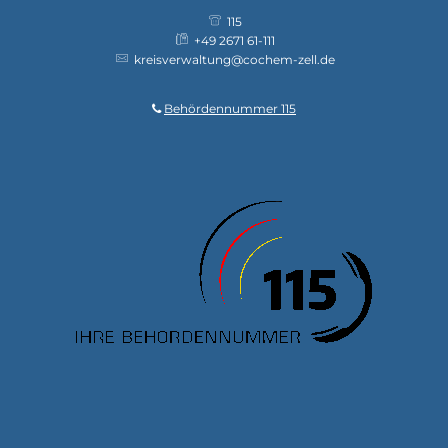
115
+49 2671 61-111
kreisverwaltung@cochem-zell.de
Behördennummer 115