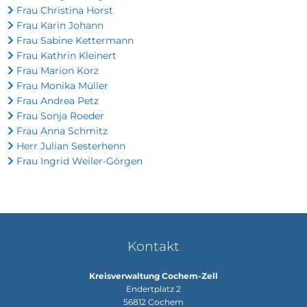
Frau Christina Horst
Frau Karin Johann
Frau Sabine Kettermann
Frau Kathrin Kleinert
Frau Marion Korz
Frau Monika Müller
Frau Andrea Petz
Frau Sonja Roeder
Frau Anna Schmitz
Herr Julian Sesterhenn
Frau Ingrid Weiler-Görgen
Kontakt
Kreisverwaltung Cochem-Zell
Endertplatz 2
56812
Cochem