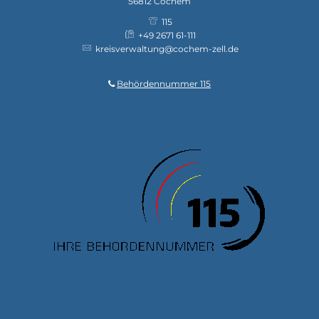
56812
Cochem
115
+49 2671 61-111
kreisverwaltung@cochem-zell.de
Behördennummer 115