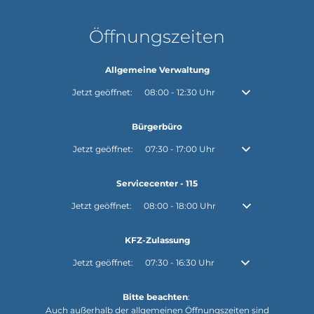
Öffnungszeiten
Allgemeine Verwaltung
Klicken, um weitere Öffnungs- oder Schließzeiten auszubl
Jetzt geöffnet:
08:00
-
12:30
Uhr
Von 08:00 bis 12:30
Bürgerbüro
Klicken, um weitere Öffnungs- oder Schließzeiten auszubl
Jetzt geöffnet:
07:30
-
17:00
Uhr
Von 07:30 bis 17:00
Servicecenter - 115
Klicken, um weitere Öffnungs- oder Schließzeiten auszuble
Jetzt geöffnet:
08:00
-
18:00
Uhr
Von 08:00 bis 18:0
KFZ-Zulassung
Klicken, um weitere Öffnungs- oder Schließzeiten auszubl
Jetzt geöffnet:
07:30
-
16:30
Uhr
Von 07:30 bis 16:30
Bitte beachten
:
Auch außerhalb der allgemeinen Öffnungszeiten sind