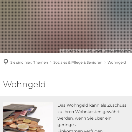
TOM BAYER, © ©Tom Bayer - stock.adobe.com
Sie sind hier:
Themen
Soziales & Pflege & Senioren
Wohngeld
Wohngeld
Wohngeld
Das Wohngeld kann als Zuschuss
zu Ihren Wohnkosten gewährt
werden, wenn Sie über ein
geringes
Einkommen verfügen.