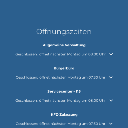
Öffnungszeiten
Allgemeine Verwaltung
Klicken, um weitere Öffnungs- oder Schließzeiten auszublenden
Geschlossen:
öffnet nächsten Montag um 08:00 Uhr
Bürgerbüro
Klicken, um weitere Öffnungs- oder Schließzeiten auszublenden
Geschlossen:
öffnet nächsten Montag um 07:30 Uhr
Servicecenter - 115
Klicken, um weitere Öffnungs- oder Schließzeiten auszublenden
Geschlossen:
öffnet nächsten Montag um 08:00 Uhr
KFZ-Zulassung
Klicken, um weitere Öffnungs- oder Schließzeiten auszublenden
Geschlossen:
öffnet nächsten Montag um 07:30 Uhr