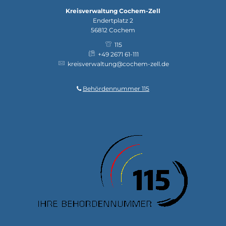
Kreisverwaltung Cochem-Zell
Endertplatz 2
56812
Cochem
115
+49 2671 61-111
kreisverwaltung@cochem-zell.de
Behördennummer 115