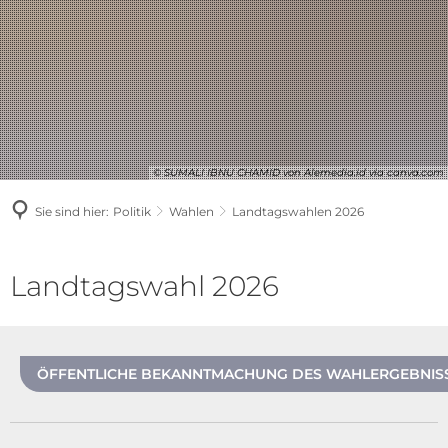
© SUMALI IBNU CHAMID von Alemedia.id via canva.com
Sie sind hier:
Politik
Wahlen
Landtagswahlen 2026
Landtagswahlen
Landtagswahl 2026
2026
ÖFFENTLICHE BEKANNTMACHUNG DES WAHLERGEBNISS