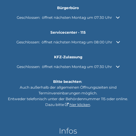
Bürgerbüro
Klicken, um weitere Öffnungs- oder Schließzeiten auszublenden
Geschlossen:
öffnet nächsten Montag um 07:30 Uhr
Servicecenter - 115
Klicken, um weitere Öffnungs- oder Schließzeiten auszublenden
Geschlossen:
öffnet nächsten Montag um 08:00 Uhr
KFZ-Zulassung
Klicken, um weitere Öffnungs- oder Schließzeiten auszublenden
Geschlossen:
öffnet nächsten Montag um 07:30 Uhr
Bitte beachten
:
Auch außerhalb der allgemeinen Öffnungszeiten sind
Terminvereinbarungen möglich.
Entweder telefonisch unter der Behördennummer 115 oder online.
Dazu bitte
hier klicken
.
Infos