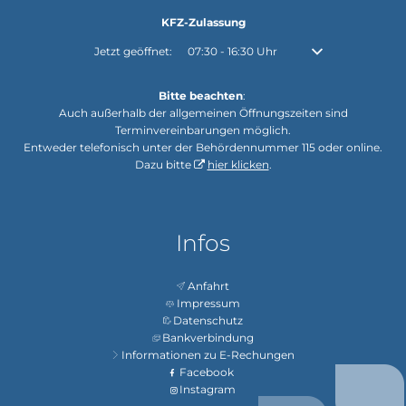
KFZ-Zulassung
Klicken, um weitere Öffnungs- oder Schließzeiten auszubl
Jetzt geöffnet:
07:30
-
16:30
Uhr
Von 07:30 bis 16:30
Bitte beachten
:
Auch außerhalb der allgemeinen Öffnungszeiten sind
Terminvereinbarungen möglich.
Entweder telefonisch unter der Behördennummer 115 oder online.
Dazu bitte
hier klicken
.
Infos
Anfahrt
Impressum
Datenschutz
Bankverbindung
Informationen zu E-Rechungen
Facebook
Instagram