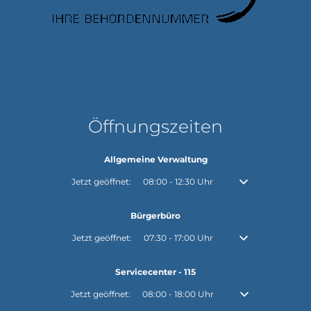
Öffnungszeiten
Allgemeine Verwaltung
Klicken, um weitere Öffnungs- oder Schließzeiten auszubl
Jetzt geöffnet:
08:00
-
12:30
Uhr
Von 08:00 bis 12:30
Bürgerbüro
Klicken, um weitere Öffnungs- oder Schließzeiten auszubl
Jetzt geöffnet:
07:30
-
17:00
Uhr
Von 07:30 bis 17:00
Servicecenter - 115
Klicken, um weitere Öffnungs- oder Schließzeiten auszuble
Jetzt geöffnet:
08:00
-
18:00
Uhr
Von 08:00 bis 18:0