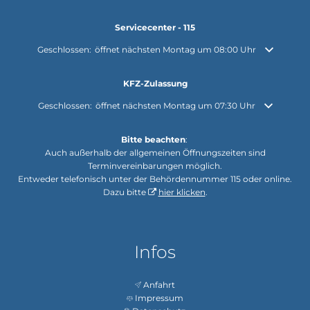
Servicecenter - 115
Klicken, um weitere Öffnungs- oder Schließzeiten auszublenden
Geschlossen:
öffnet nächsten Montag um 08:00 Uhr
KFZ-Zulassung
Klicken, um weitere Öffnungs- oder Schließzeiten auszublenden
Geschlossen:
öffnet nächsten Montag um 07:30 Uhr
Bitte beachten
:
Auch außerhalb der allgemeinen Öffnungszeiten sind
Terminvereinbarungen möglich.
Entweder telefonisch unter der Behördennummer 115 oder online.
Dazu bitte
hier klicken
.
Infos
Anfahrt
Impressum