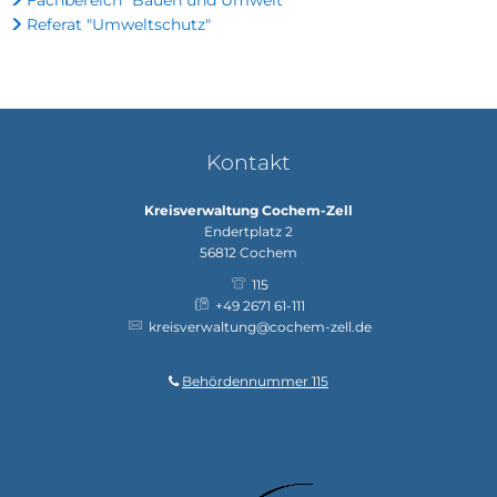
Fachbereich "Bauen und Umwelt"
Referat "Umweltschutz"
Kontakt
Kreisverwaltung Cochem-Zell
Endertplatz 2
56812
Cochem
115
+49 2671 61-111
kreisverwaltung@cochem-zell.de
Behördennummer 115