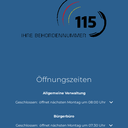
Öffnungszeiten
Allgemeine Verwaltung
Klicken, um weitere Öffnungs- oder Schließzeiten auszublenden
Geschlossen:
öffnet nächsten Montag um 08:00 Uhr
Bürgerbüro
Klicken, um weitere Öffnungs- oder Schließzeiten auszublenden
Geschlossen:
öffnet nächsten Montag um 07:30 Uhr