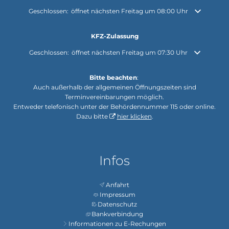
Klicken, um weitere Öffnungs- oder Schließzeiten auszublenden
Geschlossen:
öffnet nächsten Freitag um 08:00 Uhr
KFZ-Zulassung
Klicken, um weitere Öffnungs- oder Schließzeiten auszublenden
Geschlossen:
öffnet nächsten Freitag um 07:30 Uhr
Bitte beachten
:
Auch außerhalb der allgemeinen Öffnungszeiten sind
Terminvereinbarungen möglich.
Entweder telefonisch unter der Behördennummer 115 oder online.
Dazu bitte
hier klicken
.
Infos
Anfahrt
Impressum
Datenschutz
Bankverbindung
Informationen zu E-Rechungen