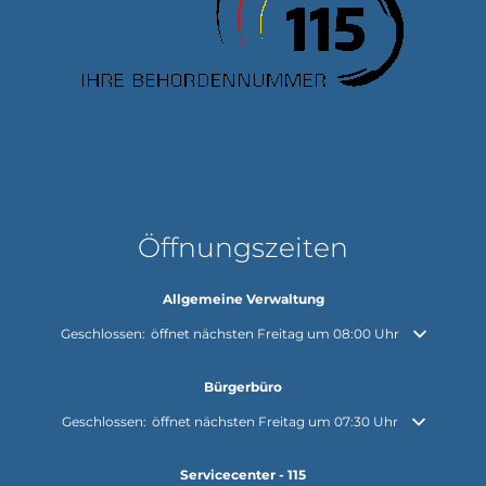
Öffnungszeiten
Allgemeine Verwaltung
Klicken, um weitere Öffnungs- oder Schließzeiten auszublenden
Geschlossen:
öffnet nächsten Freitag um 08:00 Uhr
Bürgerbüro
Klicken, um weitere Öffnungs- oder Schließzeiten auszublenden
Geschlossen:
öffnet nächsten Freitag um 07:30 Uhr
Servicecenter - 115