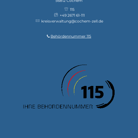
56812
Cochem
115
+49 2671 61-111
kreisverwaltung@cochem-zell.de
Behördennummer 115