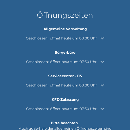
Öffnungszeiten
Allgemeine Verwaltung
Klicken, um weitere Öffnungs- oder Schließzeiten auszuble
Geschlossen:
öffnet heute um 08:00 Uhr
Bürgerbüro
Klicken, um weitere Öffnungs- oder Schließzeiten auszuble
Geschlossen:
öffnet heute um 07:30 Uhr
Servicecenter - 115
Klicken, um weitere Öffnungs- oder Schließzeiten auszuble
Geschlossen:
öffnet heute um 08:00 Uhr
KFZ-Zulassung
Klicken, um weitere Öffnungs- oder Schließzeiten auszuble
Geschlossen:
öffnet heute um 07:30 Uhr
Bitte beachten
:
Auch außerhalb der allgemeinen Öffnungszeiten sind