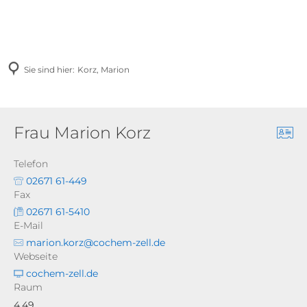
Sie sind hier:
Korz, Marion
Frau Marion Korz
Telefon
02671 61-449
Fax
02671 61-5410
E-Mail
marion.korz@cochem-zell.de
Webseite
cochem-zell.de
Raum
4.49