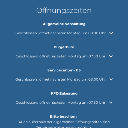
Öffnungszeiten
Allgemeine Verwaltung
Klicken, um weitere Öffnungs- oder Schließzeiten auszublenden
Geschlossen:
öffnet nächsten Montag um 08:00 Uhr
Bürgerbüro
Klicken, um weitere Öffnungs- oder Schließzeiten auszublenden
Geschlossen:
öffnet nächsten Montag um 07:30 Uhr
Servicecenter - 115
Klicken, um weitere Öffnungs- oder Schließzeiten auszublenden
Geschlossen:
öffnet nächsten Montag um 08:00 Uhr
KFZ-Zulassung
Klicken, um weitere Öffnungs- oder Schließzeiten auszublenden
Geschlossen:
öffnet nächsten Montag um 07:30 Uhr
Bitte beachten
:
Auch außerhalb der allgemeinen Öffnungszeiten sind
Terminvereinbarungen möglich.