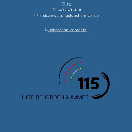
115
+49 2671 61-111
kreisverwaltung@cochem-zell.de
Behördennummer 115