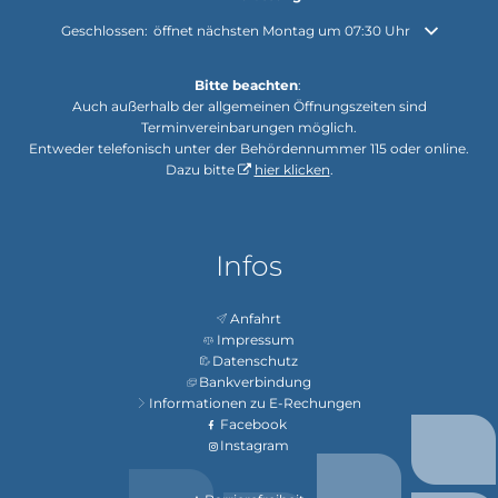
Klicken, um weitere Öffnungs- oder Schließzeiten auszublenden
Geschlossen:
öffnet nächsten Montag um 07:30 Uhr
Bitte beachten
:
Auch außerhalb der allgemeinen Öffnungszeiten sind
Terminvereinbarungen möglich.
Entweder telefonisch unter der Behördennummer 115 oder online.
Dazu bitte
hier klicken
.
Infos
Anfahrt
Impressum
Datenschutz
Bankverbindung
Informationen zu E-Rechungen
Facebook
Instagram