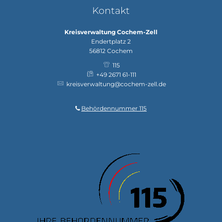
Kontakt
Kreisverwaltung Cochem-Zell
Endertplatz 2
56812
Cochem
115
+49 2671 61-111
kreisverwaltung@cochem-zell.de
Behördennummer 115