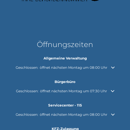
Öffnungszeiten
Allgemeine Verwaltung
Klicken, um weitere Öffnungs- oder Schließzeiten auszublenden
Geschlossen:
öffnet nächsten Montag um 08:00 Uhr
Bürgerbüro
Klicken, um weitere Öffnungs- oder Schließzeiten auszublenden
Geschlossen:
öffnet nächsten Montag um 07:30 Uhr
Servicecenter - 115
Klicken, um weitere Öffnungs- oder Schließzeiten auszublenden
Geschlossen:
öffnet nächsten Montag um 08:00 Uhr
KFZ-Zulassung