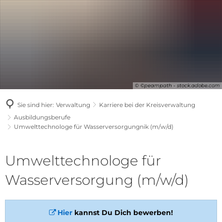
© ©peampath - stock.adobe.com
Sie sind hier:
Verwaltung
Karriere bei der Kreisverwaltung
Ausbildungsberufe
Umwelttechnologe für Wasserversorgungnik (m/w/d)
Umwelttechnologe
Umwelttechnologe für
für
Wasserversorgung (m/w/d)
Wasserversorgungnik
Hier
kannst Du Dich bewerben!
(m/w/d)