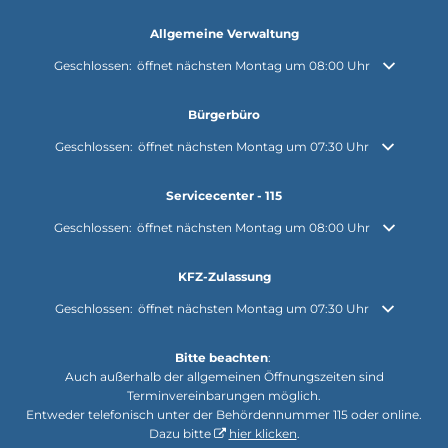
Allgemeine Verwaltung
Klicken, um weitere Öffnungs- oder Schließzeiten auszublenden
Geschlossen:
öffnet nächsten Montag um 08:00 Uhr
Bürgerbüro
Klicken, um weitere Öffnungs- oder Schließzeiten auszublenden
Geschlossen:
öffnet nächsten Montag um 07:30 Uhr
Servicecenter - 115
Klicken, um weitere Öffnungs- oder Schließzeiten auszublenden
Geschlossen:
öffnet nächsten Montag um 08:00 Uhr
KFZ-Zulassung
Klicken, um weitere Öffnungs- oder Schließzeiten auszublenden
Geschlossen:
öffnet nächsten Montag um 07:30 Uhr
Bitte beachten
:
Auch außerhalb der allgemeinen Öffnungszeiten sind
Terminvereinbarungen möglich.
Entweder telefonisch unter der Behördennummer 115 oder online.
Dazu bitte
hier klicken
.