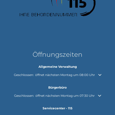
Öffnungszeiten
Allgemeine Verwaltung
Klicken, um weitere Öffnungs- oder Schließzeiten auszublenden
Geschlossen:
öffnet nächsten Montag um 08:00 Uhr
Bürgerbüro
Klicken, um weitere Öffnungs- oder Schließzeiten auszublenden
Geschlossen:
öffnet nächsten Montag um 07:30 Uhr
Servicecenter - 115