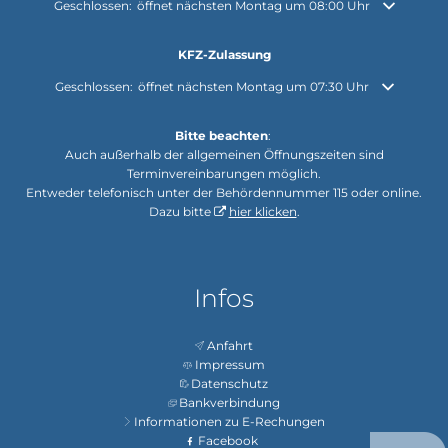
Klicken, um weitere Öffnungs- oder Schließzeiten auszublenden
Geschlossen:
öffnet nächsten Montag um 08:00 Uhr
KFZ-Zulassung
Klicken, um weitere Öffnungs- oder Schließzeiten auszublenden
Geschlossen:
öffnet nächsten Montag um 07:30 Uhr
Bitte beachten
:
Auch außerhalb der allgemeinen Öffnungszeiten sind
Terminvereinbarungen möglich.
Entweder telefonisch unter der Behördennummer 115 oder online.
Dazu bitte
hier klicken
.
Infos
Anfahrt
Impressum
Datenschutz
Bankverbindung
Informationen zu E-Rechungen
Facebook