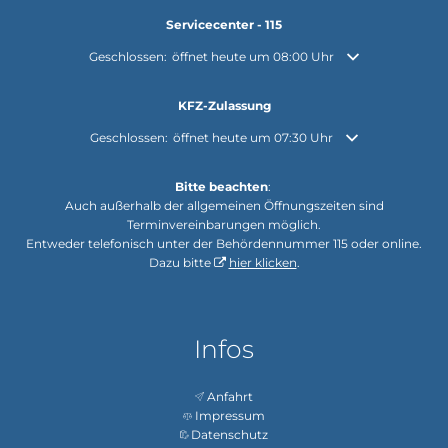
Servicecenter - 115
Klicken, um weitere Öffnungs- oder Schließzeiten auszuble
Geschlossen:
öffnet heute um 08:00 Uhr
KFZ-Zulassung
Klicken, um weitere Öffnungs- oder Schließzeiten auszuble
Geschlossen:
öffnet heute um 07:30 Uhr
Bitte beachten
:
Auch außerhalb der allgemeinen Öffnungszeiten sind
Terminvereinbarungen möglich.
Entweder telefonisch unter der Behördennummer 115 oder online.
Dazu bitte
hier klicken
.
Infos
Anfahrt
Impressum
Datenschutz