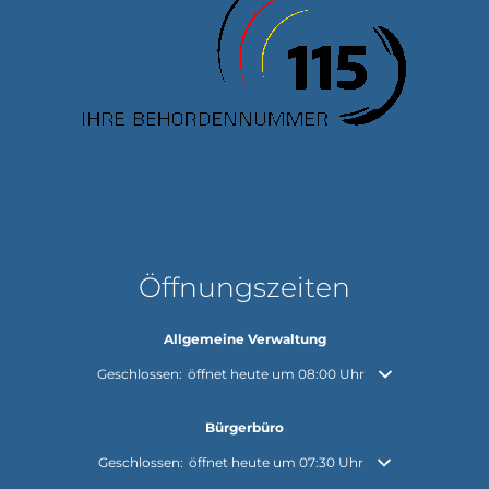
Öffnungszeiten
Allgemeine Verwaltung
Klicken, um weitere Öffnungs- oder Schließzeiten auszuble
Geschlossen:
öffnet heute um 08:00 Uhr
Bürgerbüro
Klicken, um weitere Öffnungs- oder Schließzeiten auszuble
Geschlossen:
öffnet heute um 07:30 Uhr