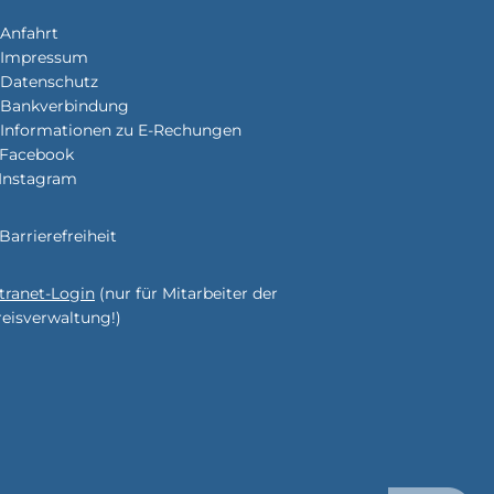
Anfahrt
Impressum
enden
Datenschutz
Bankverbindung
Informationen zu E-Rechungen
Facebook
Instagram
enden
Barrierefreiheit
ntranet-Login
(nur für Mitarbeiter der
enden
reisverwaltung!)
enden