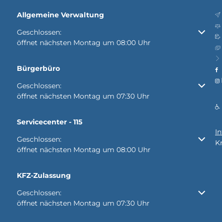
Allgemeine Verwaltung
Klicken, um weitere Öffnungs- oder Schließzeiten auszubl
Geschlossen:
öffnet nächsten Montag um 08:00 Uhr
Bürgerbüro
Klicken, um weitere Öffnungs- oder Schließzeiten auszubl
Geschlossen:
öffnet nächsten Montag um 07:30 Uhr
Servicecenter - 115
I
Klicken, um weitere Öffnungs- oder Schließzeiten auszubl
Geschlossen:
K
öffnet nächsten Montag um 08:00 Uhr
KFZ-Zulassung
Klicken, um weitere Öffnungs- oder Schließzeiten auszubl
Geschlossen:
öffnet nächsten Montag um 07:30 Uhr