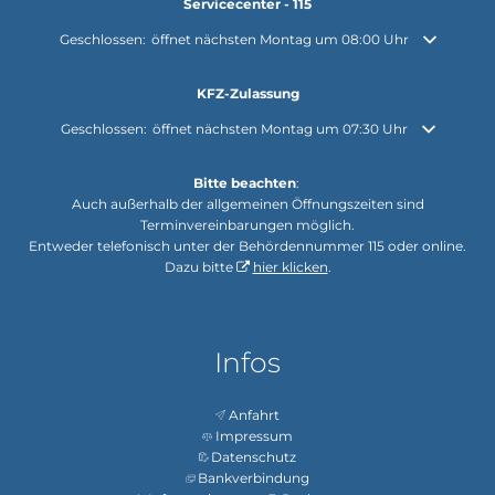
Servicecenter - 115
Klicken, um weitere Öffnungs- oder Schließzeiten auszublenden
Geschlossen:
öffnet nächsten Montag um 08:00 Uhr
KFZ-Zulassung
Klicken, um weitere Öffnungs- oder Schließzeiten auszublenden
Geschlossen:
öffnet nächsten Montag um 07:30 Uhr
Bitte beachten
:
Auch außerhalb der allgemeinen Öffnungszeiten sind
Terminvereinbarungen möglich.
Entweder telefonisch unter der Behördennummer 115 oder online.
Dazu bitte
hier klicken
.
Infos
Anfahrt
Impressum
Datenschutz
Bankverbindung