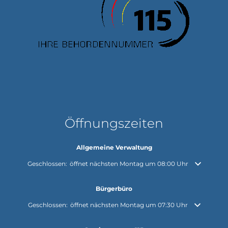
Öffnungszeiten
Allgemeine Verwaltung
Klicken, um weitere Öffnungs- oder Schließzeiten auszublenden
Geschlossen:
öffnet nächsten Montag um 08:00 Uhr
Bürgerbüro
Klicken, um weitere Öffnungs- oder Schließzeiten auszublenden
Geschlossen:
öffnet nächsten Montag um 07:30 Uhr