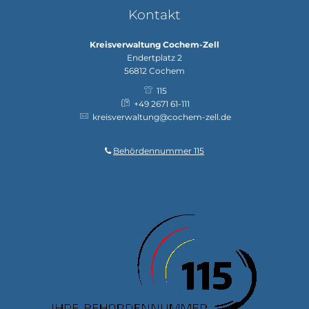
Kontakt
Kreisverwaltung Cochem-Zell
Endertplatz 2
56812
Cochem
115
+49 2671 61-111
kreisverwaltung@cochem-zell.de
Behördennummer 115