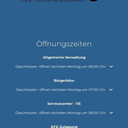
Öffnungszeiten
Allgemeine Verwaltung
Klicken, um weitere Öffnungs- oder Schließzeiten auszublenden
Geschlossen:
öffnet nächsten Montag um 08:00 Uhr
Bürgerbüro
Klicken, um weitere Öffnungs- oder Schließzeiten auszublenden
Geschlossen:
öffnet nächsten Montag um 07:30 Uhr
Servicecenter - 115
Klicken, um weitere Öffnungs- oder Schließzeiten auszublenden
Geschlossen:
öffnet nächsten Montag um 08:00 Uhr
KFZ-Zulassung