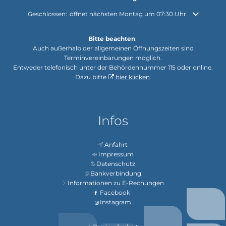
Klicken, um weitere Öffnungs- oder Schließzeiten auszublenden
Geschlossen:
öffnet nächsten Montag um 07:30 Uhr
Bitte beachten
:
Auch außerhalb der allgemeinen Öffnungszeiten sind
Terminvereinbarungen möglich.
Entweder telefonisch unter der Behördennummer 115 oder online.
Dazu bitte
hier klicken
.
Infos
Anfahrt
Impressum
Datenschutz
Bankverbindung
Informationen zu E-Rechungen
Facebook
Instagram