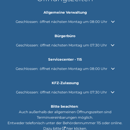
Allgemeine Verwaltung
Klicken, um weitere Öffnungs- oder Schließzeiten auszublenden
Geschlossen:
öffnet nächsten Montag um 08:00 Uhr
Bürgerbüro
Klicken, um weitere Öffnungs- oder Schließzeiten auszublenden
Geschlossen:
öffnet nächsten Montag um 07:30 Uhr
Servicecenter - 115
Klicken, um weitere Öffnungs- oder Schließzeiten auszublenden
Geschlossen:
öffnet nächsten Montag um 08:00 Uhr
KFZ-Zulassung
Klicken, um weitere Öffnungs- oder Schließzeiten auszublenden
Geschlossen:
öffnet nächsten Montag um 07:30 Uhr
Bitte beachten
:
Auch außerhalb der allgemeinen Öffnungszeiten sind
Terminvereinbarungen möglich.
Entweder telefonisch unter der Behördennummer 115 oder online.
Dazu bitte
hier klicken
.