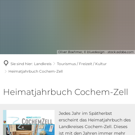
Oliver Boehmer, © bluedesign - stock.adobe.com
Sie sind hier:
Landkreis
Tourismus / Freizeit / Kultur
Heimatjahrbuch Cochem-Zell
Heimatjahrbuch
Heimatjahrbuch Cochem-Zell
Cochem-
Zell
Jedes Jahr im Spätherbst
erscheint das Heimatjahrbuch des
Landkreises Cochem-Zell. Die­ses
ist mit den Jahren immer mehr