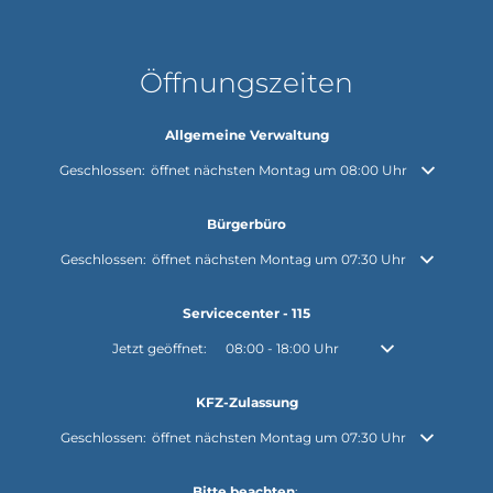
Öffnungszeiten
Allgemeine Verwaltung
Klicken, um weitere Öffnungs- oder Schließzeiten auszublenden
Geschlossen:
öffnet nächsten Montag um 08:00 Uhr
Bürgerbüro
Klicken, um weitere Öffnungs- oder Schließzeiten auszublenden
Geschlossen:
öffnet nächsten Montag um 07:30 Uhr
Servicecenter - 115
Klicken, um weitere Öffnungs- oder Schließzeiten auszuble
Jetzt geöffnet:
08:00
-
18:00
Uhr
Von 08:00 bis 18:0
KFZ-Zulassung
Klicken, um weitere Öffnungs- oder Schließzeiten auszublenden
Geschlossen:
öffnet nächsten Montag um 07:30 Uhr
Bitte beachten
: