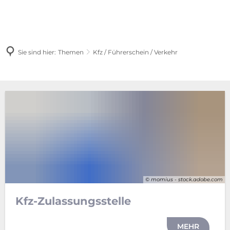
Sie sind hier:
Themen
Kfz / Führerschein / Verkehr
Kfz
/
Führerschein
/
Verkehr
© momius - stock.adobe.com
Kfz-Zulassungsstelle
MEHR