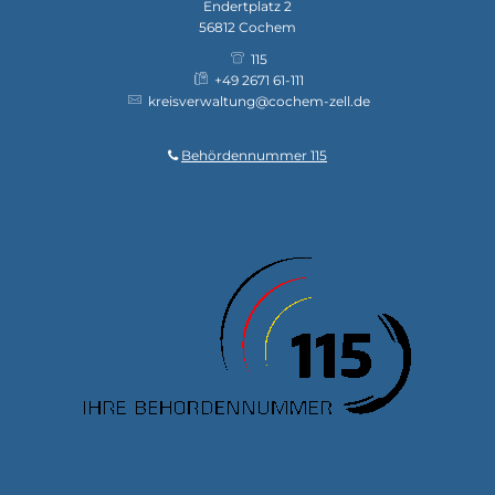
Endertplatz 2
56812
Cochem
115
+49 2671 61-111
kreisverwaltung@cochem-zell.de
Behördennummer 115