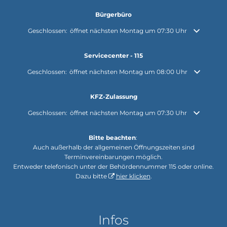
Bürgerbüro
Klicken, um weitere Öffnungs- oder Schließzeiten auszublenden
Geschlossen:
öffnet nächsten Montag um 07:30 Uhr
Servicecenter - 115
Klicken, um weitere Öffnungs- oder Schließzeiten auszublenden
Geschlossen:
öffnet nächsten Montag um 08:00 Uhr
KFZ-Zulassung
Klicken, um weitere Öffnungs- oder Schließzeiten auszublenden
Geschlossen:
öffnet nächsten Montag um 07:30 Uhr
Bitte beachten
:
Auch außerhalb der allgemeinen Öffnungszeiten sind
Terminvereinbarungen möglich.
Entweder telefonisch unter der Behördennummer 115 oder online.
Dazu bitte
hier klicken
.
Infos