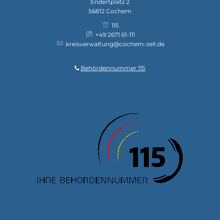
Endertplatz 2
56812
Cochem
115
+49 2671 61-111
kreisverwaltung@cochem-zell.de
Behördennummer 115