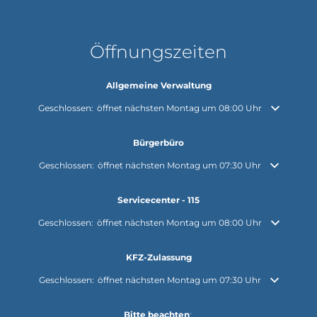
Öffnungszeiten
Allgemeine Verwaltung
Klicken, um weitere Öffnungs- oder Schließzeiten auszublenden
Geschlossen:
öffnet nächsten Montag um 08:00 Uhr
Bürgerbüro
Klicken, um weitere Öffnungs- oder Schließzeiten auszublenden
Geschlossen:
öffnet nächsten Montag um 07:30 Uhr
Servicecenter - 115
Klicken, um weitere Öffnungs- oder Schließzeiten auszublenden
Geschlossen:
öffnet nächsten Montag um 08:00 Uhr
KFZ-Zulassung
Klicken, um weitere Öffnungs- oder Schließzeiten auszublenden
Geschlossen:
öffnet nächsten Montag um 07:30 Uhr
Bitte beachten
: