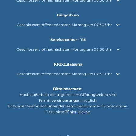
Klicken, um weitere Öffnungs- oder Schließzeiten auszublenden
Geschlossen:
öffnet nächsten Montag um 08:00 Uhr
Bürgerbüro
Klicken, um weitere Öffnungs- oder Schließzeiten auszublenden
Geschlossen:
öffnet nächsten Montag um 07:30 Uhr
Servicecenter - 115
Klicken, um weitere Öffnungs- oder Schließzeiten auszublenden
Geschlossen:
öffnet nächsten Montag um 08:00 Uhr
KFZ-Zulassung
Klicken, um weitere Öffnungs- oder Schließzeiten auszublenden
Geschlossen:
öffnet nächsten Montag um 07:30 Uhr
Bitte beachten
:
Auch außerhalb der allgemeinen Öffnungszeiten sind
Terminvereinbarungen möglich.
Entweder telefonisch unter der Behördennummer 115 oder online.
Dazu bitte
hier klicken
.