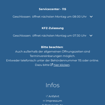
Servicecenter - 115
Klicken, um weitere Öffnungs- oder Schließzeiten auszublenden
Geschlossen:
öffnet nächsten Montag um 08:00 Uhr
KFZ-Zulassung
Klicken, um weitere Öffnungs- oder Schließzeiten auszublenden
Geschlossen:
öffnet nächsten Montag um 07:30 Uhr
Bitte beachten
:
Auch außerhalb der allgemeinen Öffnungszeiten sind
Terminvereinbarungen möglich.
Entweder telefonisch unter der Behördennummer 115 oder online.
Dazu bitte
hier klicken
.
Infos
Anfahrt
Impressum