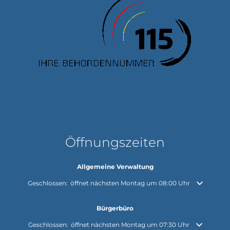
Öffnungszeiten
Allgemeine Verwaltung
Klicken, um weitere Öffnungs- oder Schließzeiten auszublenden
Geschlossen:
öffnet nächsten Montag um 08:00 Uhr
Bürgerbüro
Klicken, um weitere Öffnungs- oder Schließzeiten auszublenden
Geschlossen:
öffnet nächsten Montag um 07:30 Uhr