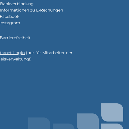
Bankverbindung
Informationen zu E-Rechungen
Facebook
Instagram
enden
Barrierefreiheit
ntranet-Login
(nur für Mitarbeiter der
enden
reisverwaltung!)
enden