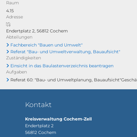
Raum
4.15
Adresse
Endertplatz 2, 56812 Cochem
Abteilungen
Fachbereich "Bauen und Umwelt"
Referat "Bau- und Umweltverwaltung, Bauaufsicht"
Zuständigkeiten
Einsicht in das Baulastenverzeichnis beantragen
Aufgaben
Referat 60: "Bau- und Umweltplanung, Bauaufsicht"Geschäf
Kontakt
Kreisverwaltung Cochem-Zell
Endertplatz 2
56812
Cochem