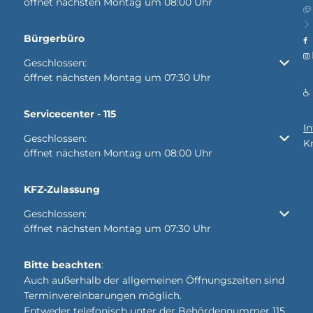
öffnet nächsten Montag um 08:00 Uhr
Bürgerbüro
Klicken, um weitere Öffnungs- oder Schließzeiten auszubl
Geschlossen:
öffnet nächsten Montag um 07:30 Uhr
Servicecenter - 115
I
Klicken, um weitere Öffnungs- oder Schließzeiten auszubl
Geschlossen:
K
öffnet nächsten Montag um 08:00 Uhr
KFZ-Zulassung
Klicken, um weitere Öffnungs- oder Schließzeiten auszubl
Geschlossen:
öffnet nächsten Montag um 07:30 Uhr
Bitte beachten
:
Auch außerhalb der allgemeinen Öffnungszeiten sind
Terminvereinbarungen möglich.
Entweder telefonisch unter der Behördennummer 115