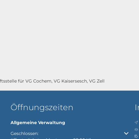
tsstelle für VG Cochem, VG Kaisersesch, VG Zell
Öffnungszeiten
I
Allgemeine Verwaltung
Klicken, um weitere Öffnungs- oder Schließzeiten auszubl
Geschlossen: