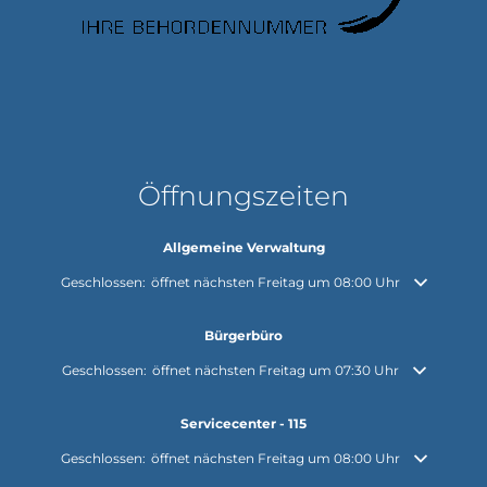
Öffnungszeiten
Allgemeine Verwaltung
Klicken, um weitere Öffnungs- oder Schließzeiten auszublenden
Geschlossen:
öffnet nächsten Freitag um 08:00 Uhr
Bürgerbüro
Klicken, um weitere Öffnungs- oder Schließzeiten auszublenden
Geschlossen:
öffnet nächsten Freitag um 07:30 Uhr
Servicecenter - 115
Klicken, um weitere Öffnungs- oder Schließzeiten auszublenden
Geschlossen:
öffnet nächsten Freitag um 08:00 Uhr