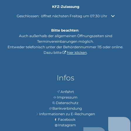
KFZ-Zulassung
Klicken, um weitere Öffnungs- oder Schließzeiten auszublenden
Geschlossen:
öffnet nächsten Freitag um 07:30 Uhr
Bitte beachten
:
Auch außerhalb der allgemeinen Öffnungszeiten sind
Terminvereinbarungen möglich.
Entweder telefonisch unter der Behördennummer 115 oder online.
Dazu bitte
hier klicken
.
Infos
Anfahrt
Impressum
Datenschutz
Bankverbindung
Informationen zu E-Rechungen
Facebook
Instagram