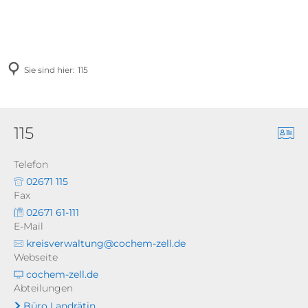
Sie sind hier:
115
115
Telefon
02671 115
Fax
02671 61-111
E-Mail
kreisverwaltung@cochem-zell.de
Webseite
cochem-zell.de
Abteilungen
Büro Landrätin