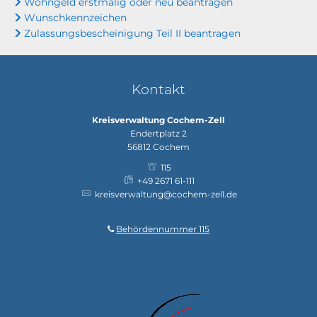
Wohngeld erstmalig oder neu beantragen
Wunschkennzeichen
Zulassungsbescheinigung Teil II beantragen
Kontakt
Kreisverwaltung Cochem-Zell
Endertplatz 2
56812
Cochem
115
+49 2671 61-111
kreisverwaltung@cochem-zell.de
Behördennummer 115