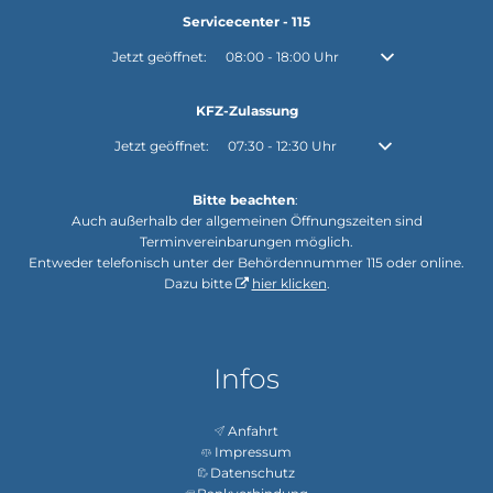
Servicecenter - 115
Klicken, um weitere Öffnungs- oder Schließzeiten auszuble
Jetzt geöffnet:
08:00
-
18:00
Uhr
Von 08:00 bis 18:0
KFZ-Zulassung
Klicken, um weitere Öffnungs- oder Schließzeiten auszubl
Jetzt geöffnet:
07:30
-
12:30
Uhr
Von 07:30 bis 12:30
Bitte beachten
:
Auch außerhalb der allgemeinen Öffnungszeiten sind
Terminvereinbarungen möglich.
Entweder telefonisch unter der Behördennummer 115 oder online.
Dazu bitte
hier klicken
.
Infos
Anfahrt
Impressum
Datenschutz