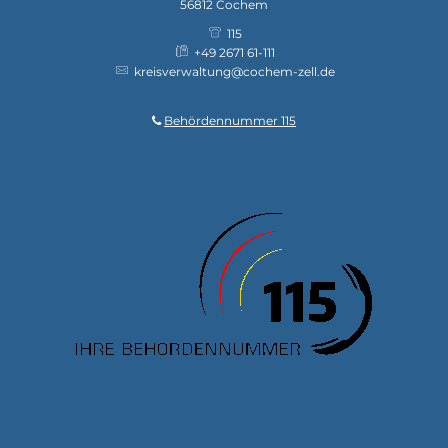
56812
Cochem
115
+49 2671 61-111
kreisverwaltung@cochem-zell.de
Behördennummer 115