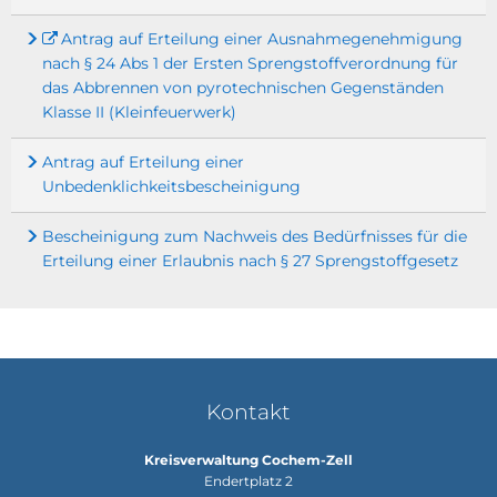
Antrag auf Erteilung einer Ausnahmegenehmigung
nach § 24 Abs 1 der Ersten Sprengstoffverordnung für
das Abbrennen von pyrotechnischen Gegenständen
Klasse II (Kleinfeuerwerk)
Antrag auf Erteilung einer
Unbedenklichkeitsbescheinigung
Bescheinigung zum Nachweis des Bedürfnisses für die
Erteilung einer Erlaubnis nach § 27 Sprengstoffgesetz
Kontakt
Kreisverwaltung Cochem-Zell
Endertplatz 2