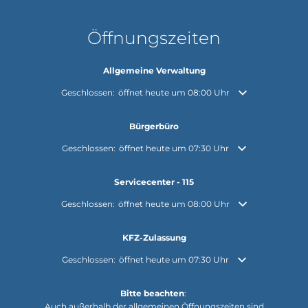
Öffnungszeiten
Allgemeine Verwaltung
Klicken, um weitere Öffnungs- oder Schließzeiten auszuble
Geschlossen:
öffnet heute um 08:00 Uhr
Bürgerbüro
Klicken, um weitere Öffnungs- oder Schließzeiten auszuble
Geschlossen:
öffnet heute um 07:30 Uhr
Servicecenter - 115
Klicken, um weitere Öffnungs- oder Schließzeiten auszuble
Geschlossen:
öffnet heute um 08:00 Uhr
KFZ-Zulassung
Klicken, um weitere Öffnungs- oder Schließzeiten auszuble
Geschlossen:
öffnet heute um 07:30 Uhr
Bitte beachten
:
Auch außerhalb der allgemeinen Öffnungszeiten sind