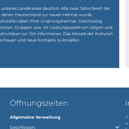
t unseres Landkreises deutlich. Alle zwei Jahre feiert der
, denen Deutschland zur neuen Heimat wurde,
ulturelle Leben ihrer Ursprungsheimat. Gleichzeitig
utionen, Gruppen usw. ihr Leistungsspektrum zeigen und
Aktivitäten vor Ort informieren. Das Mosaik der Kulturen
u schauen und neue Kontakte zu knüpfen.
Öffnungszeiten
I
Allgemeine Verwaltung
Klicken, um weitere Öffnungs- oder Schließzeiten auszubl
Geschlossen: