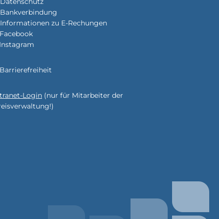
Datenschutz
Bankverbindung
Informationen zu E-Rechungen
Facebook
Instagram
enden
Barrierefreiheit
ntranet-Login
(nur für Mitarbeiter der
enden
reisverwaltung!)
enden