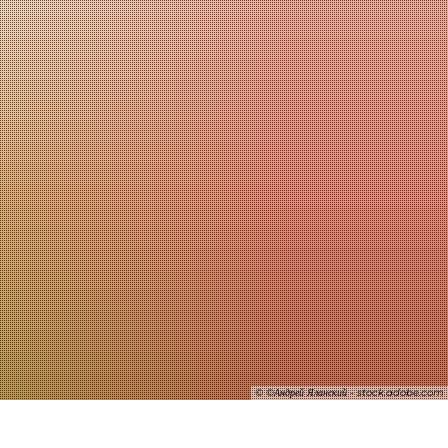
SUCHE
© ©Андрей Яланский - stock.adobe.com