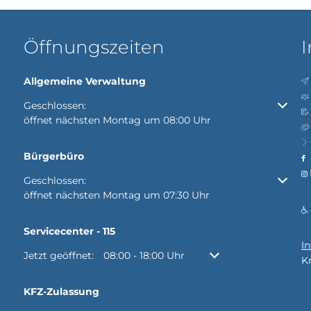
Öffnungszeiten
I
Allgemeine Verwaltung
Klicken, um weitere Öffnungs- oder Schließzeiten auszubl
Geschlossen:
öffnet nächsten Montag um 08:00 Uhr
Bürgerbüro
Klicken, um weitere Öffnungs- oder Schließzeiten auszubl
Geschlossen:
öffnet nächsten Montag um 07:30 Uhr
Servicecenter - 115
I
Klicken, um weitere Öffnungs- oder Schließzeiten auszubl
Jetzt geöffnet:
08:00
-
18:00
Uhr
Von 08:00 bis 18:00 Uh
K
KFZ-Zulassung