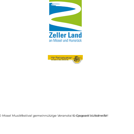
© Mosel Musikfestival gemeinnützige Veranstaltungsgesellschaft mbH
© Geopark Vulkaneifel