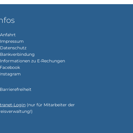
nfos
Anfahrt
Impressum
enden
Datenschutz
Bankverbindung
Informationen zu E-Rechungen
Facebook
Instagram
enden
Barrierefreiheit
ntranet-Login
(nur für Mitarbeiter der
enden
r
reisverwaltung!)