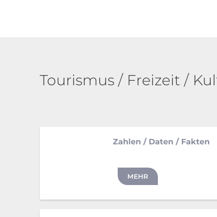
Tourismus
/
Tourismus / Freizeit / Kul
Freizeit
/
Kultur
Zahlen / Daten / Fakten
MEHR