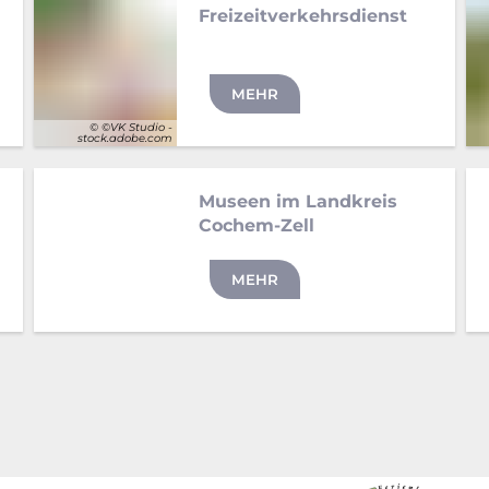
Freizeitverkehrsdienst
MEHR
© ©VK Studio -
stock.adobe.com
Museen im Landkreis
Cochem-Zell
MEHR