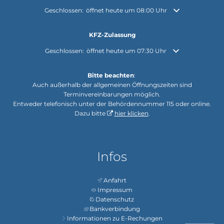
Klicken, um weitere Öffnungs- oder Schließzeiten auszuble
Geschlossen:
öffnet heute um 08:00 Uhr
KFZ-Zulassung
Klicken, um weitere Öffnungs- oder Schließzeiten auszuble
Geschlossen:
öffnet heute um 07:30 Uhr
Bitte beachten
:
Auch außerhalb der allgemeinen Öffnungszeiten sind
Terminvereinbarungen möglich.
Entweder telefonisch unter der Behördennummer 115 oder online.
Dazu bitte
hier klicken
.
Infos
Anfahrt
Impressum
Datenschutz
Bankverbindung
Informationen zu E-Rechungen