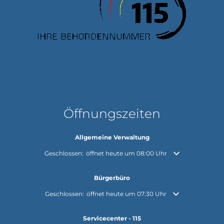
Öffnungszeiten
Allgemeine Verwaltung
Klicken, um weitere Öffnungs- oder Schließzeiten auszuble
Geschlossen:
öffnet heute um 08:00 Uhr
Bürgerbüro
Klicken, um weitere Öffnungs- oder Schließzeiten auszuble
Geschlossen:
öffnet heute um 07:30 Uhr
Servicecenter - 115