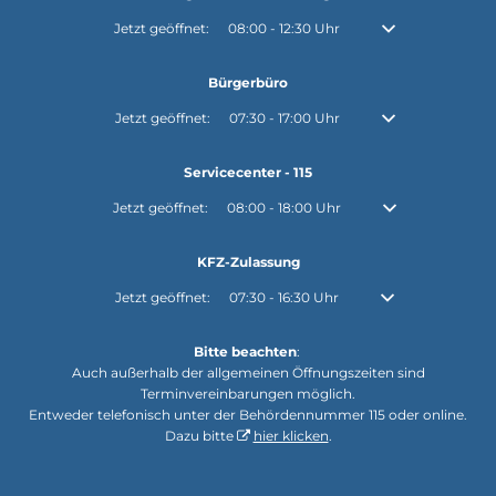
Klicken, um weitere Öffnungs- oder Schließzeiten auszubl
Jetzt geöffnet:
08:00
-
12:30
Uhr
Von 08:00 bis 12:30
Bürgerbüro
Klicken, um weitere Öffnungs- oder Schließzeiten auszubl
Jetzt geöffnet:
07:30
-
17:00
Uhr
Von 07:30 bis 17:00
Servicecenter - 115
Klicken, um weitere Öffnungs- oder Schließzeiten auszuble
Jetzt geöffnet:
08:00
-
18:00
Uhr
Von 08:00 bis 18:0
KFZ-Zulassung
Klicken, um weitere Öffnungs- oder Schließzeiten auszubl
Jetzt geöffnet:
07:30
-
16:30
Uhr
Von 07:30 bis 16:30
Bitte beachten
:
Auch außerhalb der allgemeinen Öffnungszeiten sind
Terminvereinbarungen möglich.
Entweder telefonisch unter der Behördennummer 115 oder online.
Dazu bitte
hier klicken
.