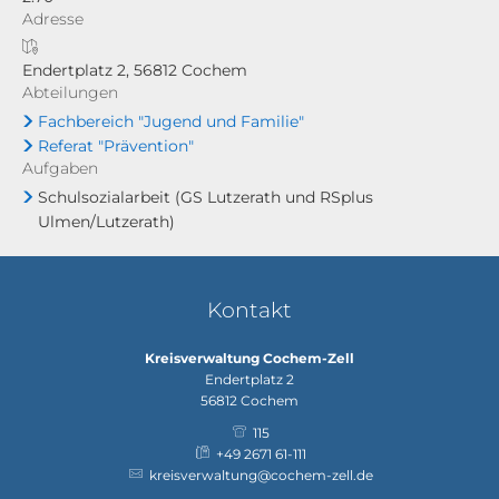
Adresse
Endertplatz 2, 56812 Cochem
Abteilungen
Fachbereich "Jugend und Familie"
Referat "Prävention"
Aufgaben
Schulsozialarbeit (GS Lutzerath und RSplus
Ulmen/Lutzerath)
Kontakt
Kreisverwaltung Cochem-Zell
Endertplatz 2
56812
Cochem
115
+49 2671 61-111
kreisverwaltung@cochem-zell.de