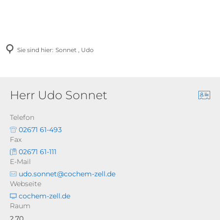
Sie sind hier:
Sonnet , Udo
Herr Udo Sonnet
Telefon
02671 61-493
Fax
02671 61-111
E-Mail
udo.sonnet@cochem-zell.de
Webseite
cochem-zell.de
Raum
2.70