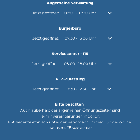
Allgemeine Verwaltung
Klicken, um weitere Öffnungs- oder Schließzeiten auszubl
Jetzt geöffnet:
08:00
-
12:30
Uhr
Von 08:00 bis 12:30
Bürgerbüro
Klicken, um weitere Öffnungs- oder Schließzeiten auszubl
Jetzt geöffnet:
07:30
-
13:00
Uhr
Von 07:30 bis 13:00
Servicecenter - 115
Klicken, um weitere Öffnungs- oder Schließzeiten auszuble
Jetzt geöffnet:
08:00
-
18:00
Uhr
Von 08:00 bis 18:0
KFZ-Zulassung
Klicken, um weitere Öffnungs- oder Schließzeiten auszubl
Jetzt geöffnet:
07:30
-
12:30
Uhr
Von 07:30 bis 12:30
Bitte beachten
:
Auch außerhalb der allgemeinen Öffnungszeiten sind
Terminvereinbarungen möglich.
Entweder telefonisch unter der Behördennummer 115 oder online.
Dazu bitte
hier klicken
.