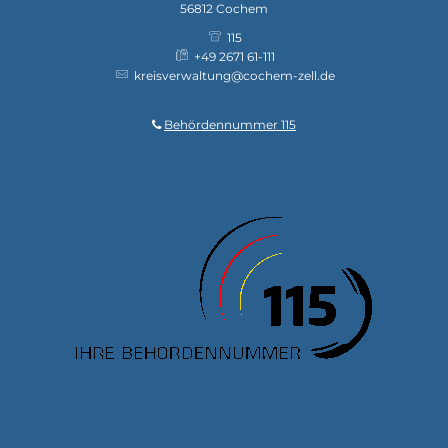
56812
Cochem
115
+49 2671 61-111
kreisverwaltung@cochem-zell.de
Behördennummer 115