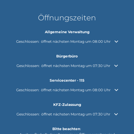
Öffnungszeiten
Allgemeine Verwaltung
Klicken, um weitere Öffnungs- oder Schließzeiten auszublenden
Geschlossen:
öffnet nächsten Montag um 08:00 Uhr
Bürgerbüro
Klicken, um weitere Öffnungs- oder Schließzeiten auszublenden
Geschlossen:
öffnet nächsten Montag um 07:30 Uhr
Servicecenter - 115
Klicken, um weitere Öffnungs- oder Schließzeiten auszublenden
Geschlossen:
öffnet nächsten Montag um 08:00 Uhr
KFZ-Zulassung
Klicken, um weitere Öffnungs- oder Schließzeiten auszublenden
Geschlossen:
öffnet nächsten Montag um 07:30 Uhr
Bitte beachten
: