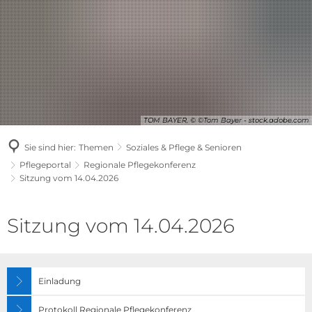
TOM BAYER, © ©Tom Bayer - stock.adobe.com
Sie sind hier:
Themen
Soziales & Pflege & Senioren
Pflegeportal
Regionale Pflegekonferenz
Sitzung vom 14.04.2026
Sitzung
Sitzung vom 14.04.2026
vom
14.04.2026
Einladung
Protokoll Regionale Pflegekonferenz