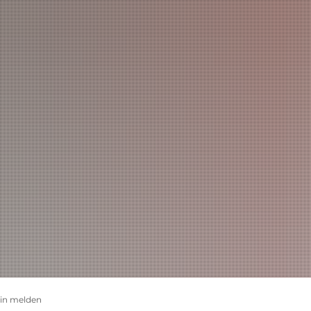
LANDKREIS
POLITIK
VERWALTUNG
THEMEN
in melden