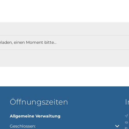
laden, einen Moment bitte…
Öffnungszeiten
I
Allgemeine Verwaltung
Klicken, um weitere Öffnungs- oder Schließzeiten auszubl
Geschlossen: