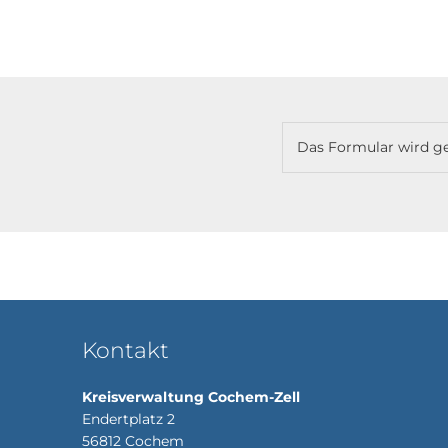
Termin
melden
Das Formular wird ge
Kontakt
Kreisverwaltung Cochem-Zell
Endertplatz 2
56812
Cochem