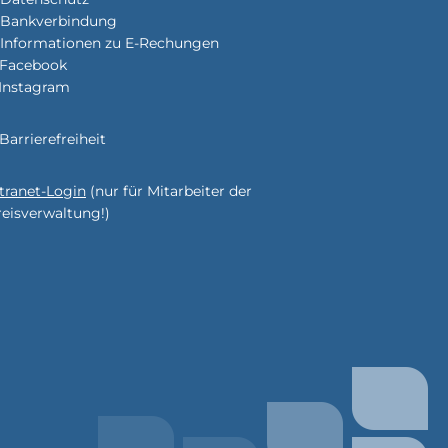
Bankverbindung
Informationen zu E-Rechungen
Facebook
Instagram
enden
Barrierefreiheit
ntranet-Login
(nur für Mitarbeiter der
enden
reisverwaltung!)
enden