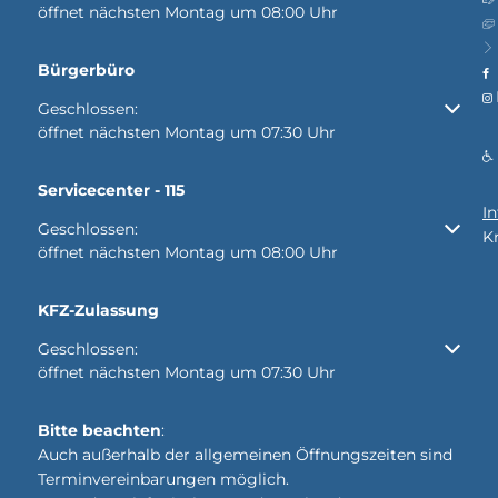
öffnet nächsten Montag um 08:00 Uhr
Bürgerbüro
Klicken, um weitere Öffnungs- oder Schließzeiten auszubl
Geschlossen:
öffnet nächsten Montag um 07:30 Uhr
Servicecenter - 115
I
Klicken, um weitere Öffnungs- oder Schließzeiten auszubl
Geschlossen:
K
öffnet nächsten Montag um 08:00 Uhr
KFZ-Zulassung
Klicken, um weitere Öffnungs- oder Schließzeiten auszubl
Geschlossen:
öffnet nächsten Montag um 07:30 Uhr
Bitte beachten
:
Auch außerhalb der allgemeinen Öffnungszeiten sind
Terminvereinbarungen möglich.