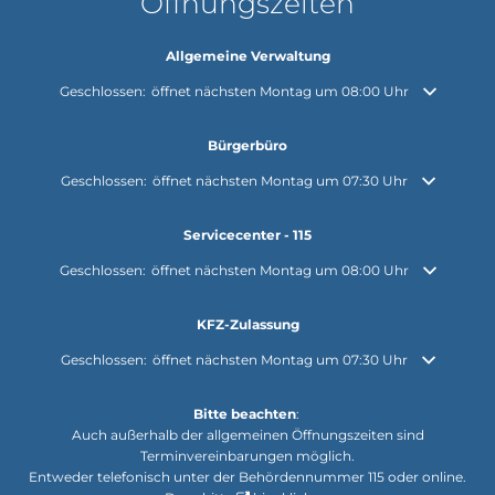
Öffnungszeiten
Allgemeine Verwaltung
Klicken, um weitere Öffnungs- oder Schließzeiten auszublenden
Geschlossen:
öffnet nächsten Montag um 08:00 Uhr
Bürgerbüro
Klicken, um weitere Öffnungs- oder Schließzeiten auszublenden
Geschlossen:
öffnet nächsten Montag um 07:30 Uhr
Servicecenter - 115
Klicken, um weitere Öffnungs- oder Schließzeiten auszublenden
Geschlossen:
öffnet nächsten Montag um 08:00 Uhr
KFZ-Zulassung
Klicken, um weitere Öffnungs- oder Schließzeiten auszublenden
Geschlossen:
öffnet nächsten Montag um 07:30 Uhr
Bitte beachten
:
Auch außerhalb der allgemeinen Öffnungszeiten sind
Terminvereinbarungen möglich.
Entweder telefonisch unter der Behördennummer 115 oder online.