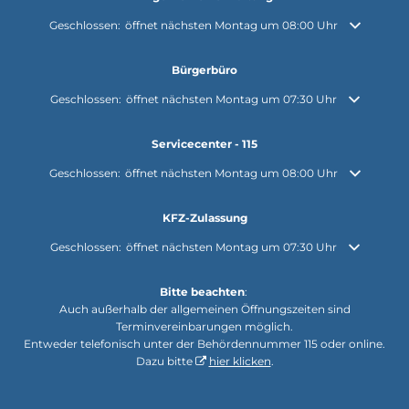
Klicken, um weitere Öffnungs- oder Schließzeiten auszublenden
Geschlossen:
öffnet nächsten Montag um 08:00 Uhr
Bürgerbüro
Klicken, um weitere Öffnungs- oder Schließzeiten auszublenden
Geschlossen:
öffnet nächsten Montag um 07:30 Uhr
Servicecenter - 115
Klicken, um weitere Öffnungs- oder Schließzeiten auszublenden
Geschlossen:
öffnet nächsten Montag um 08:00 Uhr
KFZ-Zulassung
Klicken, um weitere Öffnungs- oder Schließzeiten auszublenden
Geschlossen:
öffnet nächsten Montag um 07:30 Uhr
Bitte beachten
:
Auch außerhalb der allgemeinen Öffnungszeiten sind
Terminvereinbarungen möglich.
Entweder telefonisch unter der Behördennummer 115 oder online.
Dazu bitte
hier klicken
.