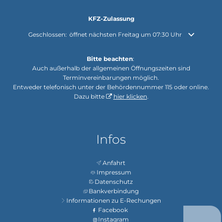
KFZ-Zulassung
Klicken, um weitere Öffnungs- oder Schließzeiten auszublenden
Geschlossen:
öffnet nächsten Freitag um 07:30 Uhr
Bitte beachten
:
Auch außerhalb der allgemeinen Öffnungszeiten sind
Terminvereinbarungen möglich.
Entweder telefonisch unter der Behördennummer 115 oder online.
Dazu bitte
hier klicken
.
Infos
Anfahrt
Impressum
Datenschutz
Bankverbindung
Informationen zu E-Rechungen
Facebook
Instagram