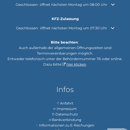
Klicken, um weitere Öffnungs- oder Schließzeiten auszublenden
Geschlossen:
öffnet nächsten Montag um 08:00 Uhr
KFZ-Zulassung
Klicken, um weitere Öffnungs- oder Schließzeiten auszublenden
Geschlossen:
öffnet nächsten Montag um 07:30 Uhr
Bitte beachten
:
Auch außerhalb der allgemeinen Öffnungszeiten sind
Terminvereinbarungen möglich.
Entweder telefonisch unter der Behördennummer 115 oder online.
Dazu bitte
hier klicken
.
Infos
Anfahrt
Impressum
Datenschutz
Bankverbindung
Informationen zu E-Rechungen