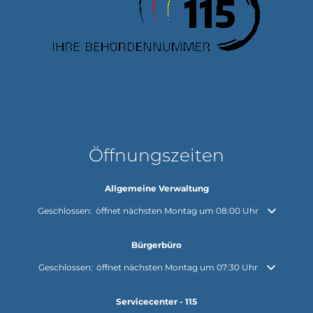
Öffnungszeiten
Allgemeine Verwaltung
Klicken, um weitere Öffnungs- oder Schließzeiten auszublenden
Geschlossen:
öffnet nächsten Montag um 08:00 Uhr
Bürgerbüro
Klicken, um weitere Öffnungs- oder Schließzeiten auszublenden
Geschlossen:
öffnet nächsten Montag um 07:30 Uhr
Servicecenter - 115