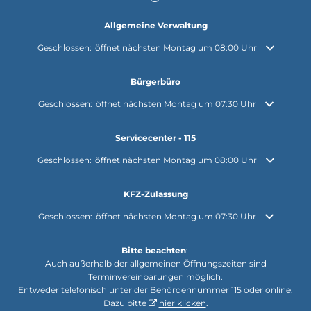
Allgemeine Verwaltung
Klicken, um weitere Öffnungs- oder Schließzeiten auszublenden
Geschlossen:
öffnet nächsten Montag um 08:00 Uhr
Bürgerbüro
Klicken, um weitere Öffnungs- oder Schließzeiten auszublenden
Geschlossen:
öffnet nächsten Montag um 07:30 Uhr
Servicecenter - 115
Klicken, um weitere Öffnungs- oder Schließzeiten auszublenden
Geschlossen:
öffnet nächsten Montag um 08:00 Uhr
KFZ-Zulassung
Klicken, um weitere Öffnungs- oder Schließzeiten auszublenden
Geschlossen:
öffnet nächsten Montag um 07:30 Uhr
Bitte beachten
:
Auch außerhalb der allgemeinen Öffnungszeiten sind
Terminvereinbarungen möglich.
Entweder telefonisch unter der Behördennummer 115 oder online.
Dazu bitte
hier klicken
.