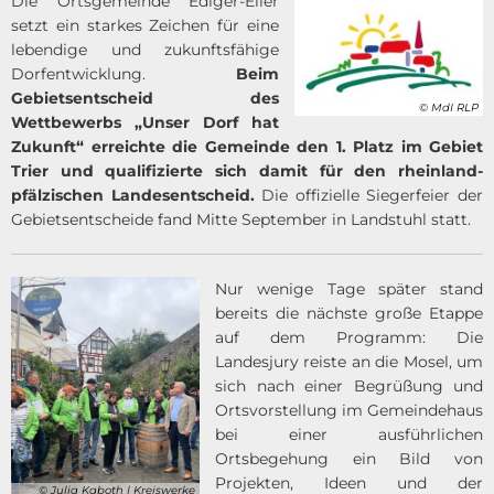
Die Ortsgemeinde Ediger-Eller
setzt ein starkes Zeichen für eine
lebendige und zukunftsfähige
Dorfentwicklung.
Beim
Gebietsentscheid des
© MdI RLP
Wettbewerbs „Unser Dorf hat
Zukunft“ erreichte die Gemeinde den 1. Platz im Gebiet
Trier und qualifizierte sich damit für den rheinland-
pfälzischen Landesentscheid.
Die offizielle Siegerfeier der
Gebietsentscheide fand Mitte September in Landstuhl statt.
Nur wenige Tage später stand
bereits die nächste große Etappe
auf dem Programm: Die
Landesjury reiste an die Mosel, um
sich nach einer Begrüßung und
Ortsvorstellung im Gemeindehaus
bei einer ausführlichen
Ortsbegehung ein Bild von
Projekten, Ideen und der
© Julia Kaboth | Kreiswerke