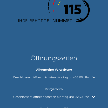
Öffnungszeiten
Allgemeine Verwaltung
Klicken, um weitere Öffnungs- oder Schließzeiten auszublenden
Geschlossen:
öffnet nächsten Montag um 08:00 Uhr
Bürgerbüro
Klicken, um weitere Öffnungs- oder Schließzeiten auszublenden
Geschlossen:
öffnet nächsten Montag um 07:30 Uhr