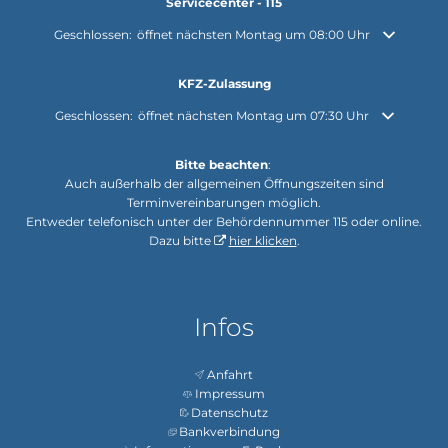
Servicecenter - 115
Klicken, um weitere Öffnungs- oder Schließzeiten auszublenden
Geschlossen:
öffnet nächsten Montag um 08:00 Uhr
KFZ-Zulassung
Klicken, um weitere Öffnungs- oder Schließzeiten auszublenden
Geschlossen:
öffnet nächsten Montag um 07:30 Uhr
Bitte beachten
:
Auch außerhalb der allgemeinen Öffnungszeiten sind
Terminvereinbarungen möglich.
Entweder telefonisch unter der Behördennummer 115 oder online.
Dazu bitte
hier klicken
.
Infos
Anfahrt
Impressum
Datenschutz
Bankverbindung