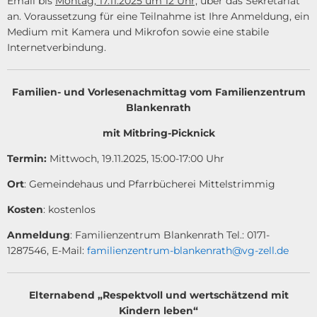
Email bis
Montag, 17.11.2025 um 12 Uhr,
über das Sekretariat
an. Voraussetzung für eine Teilnahme ist Ihre Anmeldung, ein
Medium mit Kamera und Mikrofon sowie eine stabile
Internetverbindung.
Familien- und Vorlesenachmittag vom Familienzentrum
Blankenrath
mit Mitbring-Picknick
Termin:
Mittwoch, 19.11.2025, 15:00-17:00 Uhr
Ort
: Gemeindehaus und Pfarrbücherei Mittelstrimmig
Kosten
: kostenlos
Anmeldung
: Familienzentrum Blankenrath Tel.: 0171-
1287546, E-Mail:
familienzentrum-blankenrath@vg-zell.de
Elternabend „Respektvoll und wertschätzend mit
Kindern leben“