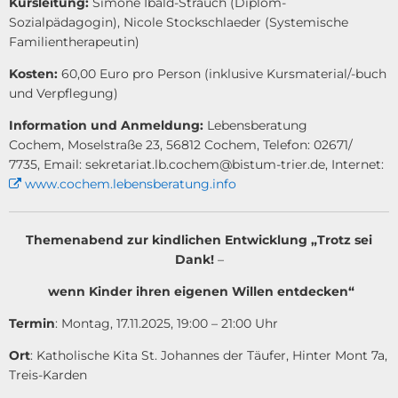
Kursleitung:
Simone Ibald-Strauch (Diplom-
Sozialpädagogin), Nicole Stockschlaeder (Systemische
Familientherapeutin)
Kosten:
60,00 Euro pro Person (inklusive Kursmaterial/-buch
und Verpflegung)
Information und Anmeldung:
Lebensberatung
Cochem, Moselstraße 23, 56812 Cochem, Telefon: 02671/
7735, Email: sekretariat.lb.cochem@bistum-trier.de, Internet:
www.cochem.lebensberatung.info
Themenabend zur kindlichen Entwicklung „Trotz sei
Dank!
–
wenn Kinder ihren eigenen Willen entdecken“
Termin
: Montag, 17.11.2025, 19:00 – 21:00 Uhr
Ort
: Katholische Kita St. Johannes der Täufer, Hinter Mont 7a,
Treis-Karden