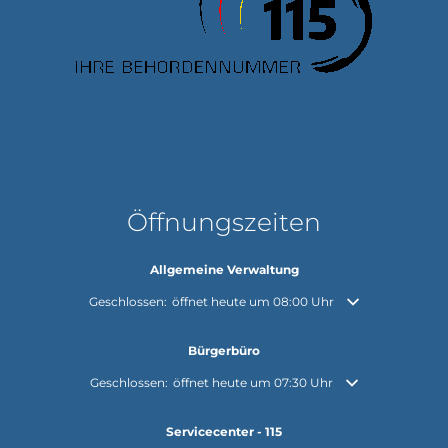
Öffnungszeiten
Allgemeine Verwaltung
Klicken, um weitere Öffnungs- oder Schließzeiten auszuble
Geschlossen:
öffnet heute um 08:00 Uhr
Bürgerbüro
Klicken, um weitere Öffnungs- oder Schließzeiten auszuble
Geschlossen:
öffnet heute um 07:30 Uhr
Servicecenter - 115