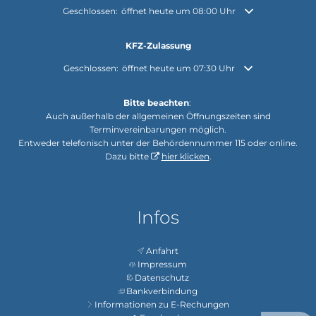
Klicken, um weitere Öffnungs- oder Schließzeiten auszuble
Geschlossen:
öffnet heute um 08:00 Uhr
KFZ-Zulassung
Klicken, um weitere Öffnungs- oder Schließzeiten auszuble
Geschlossen:
öffnet heute um 07:30 Uhr
Bitte beachten
:
Auch außerhalb der allgemeinen Öffnungszeiten sind
Terminvereinbarungen möglich.
Entweder telefonisch unter der Behördennummer 115 oder online.
Dazu bitte
hier klicken
.
Infos
Anfahrt
Impressum
Datenschutz
Bankverbindung
Informationen zu E-Rechungen