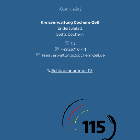
Kontakt
Kreisverwaltung Cochem-Zell
Endertplatz 2
56812
Cochem
115
+49 2671 61-111
kreisverwaltung@cochem-zell.de
Behördennummer 115