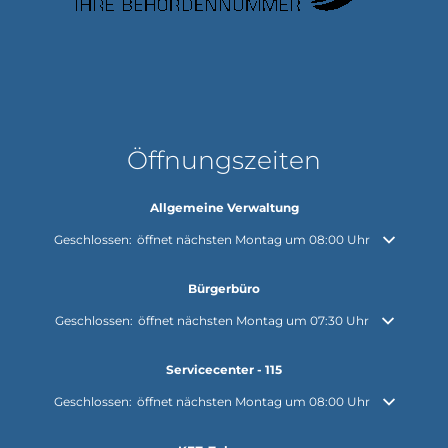
Öffnungszeiten
Allgemeine Verwaltung
Klicken, um weitere Öffnungs- oder Schließzeiten auszublenden
Geschlossen:
öffnet nächsten Montag um 08:00 Uhr
Bürgerbüro
Klicken, um weitere Öffnungs- oder Schließzeiten auszublenden
Geschlossen:
öffnet nächsten Montag um 07:30 Uhr
Servicecenter - 115
Klicken, um weitere Öffnungs- oder Schließzeiten auszublenden
Geschlossen:
öffnet nächsten Montag um 08:00 Uhr