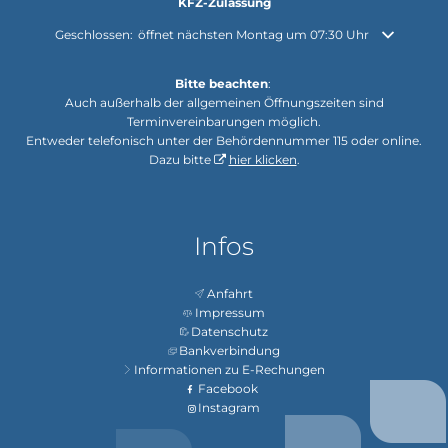
KFZ-Zulassung
Klicken, um weitere Öffnungs- oder Schließzeiten auszublenden
Geschlossen:
öffnet nächsten Montag um 07:30 Uhr
Bitte beachten
:
Auch außerhalb der allgemeinen Öffnungszeiten sind
Terminvereinbarungen möglich.
Entweder telefonisch unter der Behördennummer 115 oder online.
Dazu bitte
hier klicken
.
Infos
Anfahrt
Impressum
Datenschutz
Bankverbindung
Informationen zu E-Rechungen
Facebook
Instagram