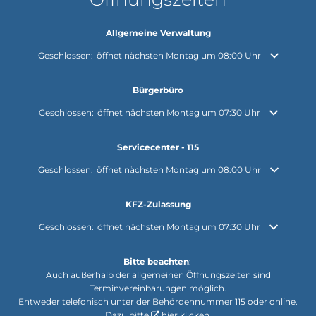
Allgemeine Verwaltung
Klicken, um weitere Öffnungs- oder Schließzeiten auszublenden
Geschlossen:
öffnet nächsten Montag um 08:00 Uhr
Bürgerbüro
Klicken, um weitere Öffnungs- oder Schließzeiten auszublenden
Geschlossen:
öffnet nächsten Montag um 07:30 Uhr
Servicecenter - 115
Klicken, um weitere Öffnungs- oder Schließzeiten auszublenden
Geschlossen:
öffnet nächsten Montag um 08:00 Uhr
KFZ-Zulassung
Klicken, um weitere Öffnungs- oder Schließzeiten auszublenden
Geschlossen:
öffnet nächsten Montag um 07:30 Uhr
Bitte beachten
:
Auch außerhalb der allgemeinen Öffnungszeiten sind
Terminvereinbarungen möglich.
Entweder telefonisch unter der Behördennummer 115 oder online.
Dazu bitte
hier klicken
.