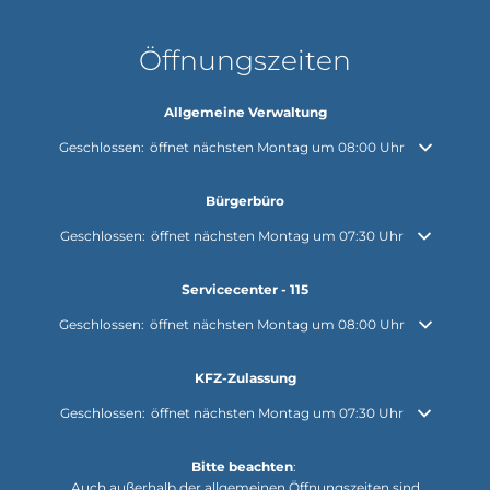
Öffnungszeiten
Allgemeine Verwaltung
Klicken, um weitere Öffnungs- oder Schließzeiten auszublenden
Geschlossen:
öffnet nächsten Montag um 08:00 Uhr
Bürgerbüro
Klicken, um weitere Öffnungs- oder Schließzeiten auszublenden
Geschlossen:
öffnet nächsten Montag um 07:30 Uhr
Servicecenter - 115
Klicken, um weitere Öffnungs- oder Schließzeiten auszublenden
Geschlossen:
öffnet nächsten Montag um 08:00 Uhr
KFZ-Zulassung
Klicken, um weitere Öffnungs- oder Schließzeiten auszublenden
Geschlossen:
öffnet nächsten Montag um 07:30 Uhr
Bitte beachten
:
Auch außerhalb der allgemeinen Öffnungszeiten sind