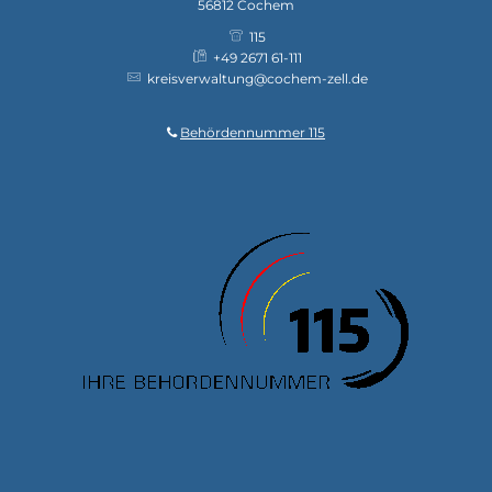
56812
Cochem
115
+49 2671 61-111
kreisverwaltung@cochem-zell.de
Behördennummer 115