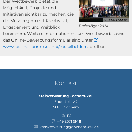
Der Wettbewerb bietet die
Möglichkeit, Projekte und
Initiativen sichtbar zu machen, die
© Timo Wagner
die Moselregion mit Kreativität,
Preisträger 2024
Engagement und Weitblick
bereichern. Weitere Informationen zum Wettbewerb sowie
das Online-Bewerbungsformular sind unter
www.faszinationmosel.info/moselhelden
abrufbar.
Kontakt
Kreisverwaltung Cochem-Zell
Endertplatz 2
56812
Cochem
115
+49 2671 61-111
kreisverwaltung@cochem-zell.de