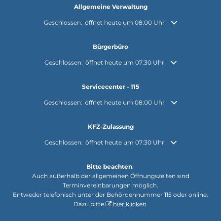
Allgemeine Verwaltung
Klicken, um weitere Öffnungs- oder Schließzeiten auszuble
Geschlossen:
öffnet heute um 08:00 Uhr
Bürgerbüro
Klicken, um weitere Öffnungs- oder Schließzeiten auszuble
Geschlossen:
öffnet heute um 07:30 Uhr
Servicecenter - 115
Klicken, um weitere Öffnungs- oder Schließzeiten auszuble
Geschlossen:
öffnet heute um 08:00 Uhr
KFZ-Zulassung
Klicken, um weitere Öffnungs- oder Schließzeiten auszuble
Geschlossen:
öffnet heute um 07:30 Uhr
Bitte beachten
:
Auch außerhalb der allgemeinen Öffnungszeiten sind
Terminvereinbarungen möglich.
Entweder telefonisch unter der Behördennummer 115 oder online.
Dazu bitte
hier klicken
.