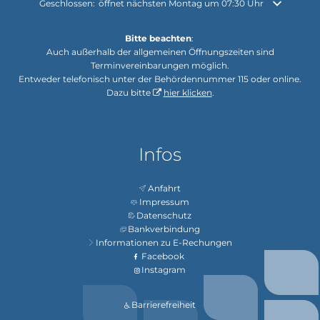
Klicken, um weitere Öffnungs- oder Schließzeiten auszublenden
Geschlossen:
öffnet nächsten Montag um 07:30 Uhr
Bitte beachten
:
Auch außerhalb der allgemeinen Öffnungszeiten sind
Terminvereinbarungen möglich.
Entweder telefonisch unter der Behördennummer 115 oder online.
Dazu bitte
hier klicken
.
Infos
Anfahrt
Impressum
Datenschutz
Bankverbindung
Informationen zu E-Rechungen
Facebook
Instagram
Barrierefreiheit