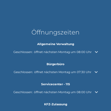
Öffnungszeiten
Allgemeine Verwaltung
Klicken, um weitere Öffnungs- oder Schließzeiten auszublenden
Geschlossen:
öffnet nächsten Montag um 08:00 Uhr
Bürgerbüro
Klicken, um weitere Öffnungs- oder Schließzeiten auszublenden
Geschlossen:
öffnet nächsten Montag um 07:30 Uhr
Servicecenter - 115
Klicken, um weitere Öffnungs- oder Schließzeiten auszublenden
Geschlossen:
öffnet nächsten Montag um 08:00 Uhr
KFZ-Zulassung