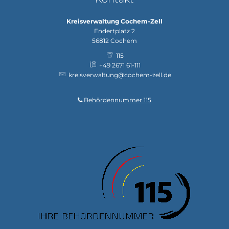
Kreisverwaltung Cochem-Zell
Endertplatz 2
56812
Cochem
115
+49 2671 61-111
kreisverwaltung@cochem-zell.de
Behördennummer 115