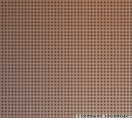
SUCHE
© ©Chinnapong - stock.adobe.com