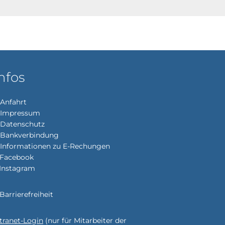
nfos
Anfahrt
Impressum
enden
Datenschutz
Bankverbindung
Informationen zu E-Rechungen
Facebook
Instagram
enden
Barrierefreiheit
ntranet-Login
(nur für Mitarbeiter der