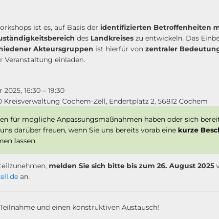
kshops ist es, auf Basis der
identifizierten Betroffenheiten
uständigkeitsbereich
des
Landkreises
zu entwickeln. Das Einb
chiedener Akteursgruppen
ist hierfür von
zentraler Bedeutun
er Veranstaltung einladen.
2025, 16:30 – 19:30
0 Kreisverwaltung Cochem-Zell, Endertplatz 2, 56812 Cochem
Ideen für mögliche Anpassungsmaßnahmen haben oder sich berei
uns darüber freuen, wenn Sie uns bereits vorab eine
kurze Besc
n lassen.
teilzunehmen,
melden Sie sich bitte bis zum 26. August 2025
v
ll.de
an.
e Teilnahme und einen konstruktiven Austausch!