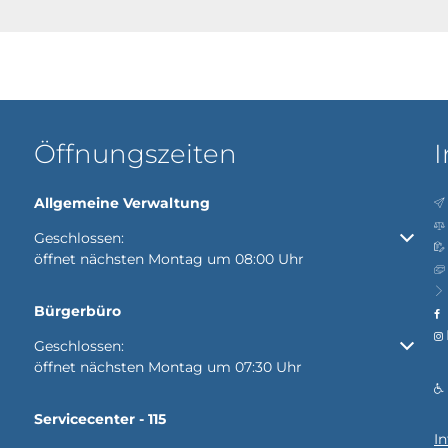
Öffnungszeiten
I
Allgemeine Verwaltung
Klicken, um weitere Öffnungs- oder Schließzeiten auszubl
Geschlossen:
öffnet nächsten Montag um 08:00 Uhr
Bürgerbüro
Klicken, um weitere Öffnungs- oder Schließzeiten auszubl
Geschlossen:
öffnet nächsten Montag um 07:30 Uhr
Servicecenter - 115
I