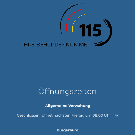
Öffnungszeiten
Allgemeine Verwaltung
Klicken, um weitere Öffnungs- oder Schließzeiten auszublenden
Geschlossen:
öffnet nächsten Freitag um 08:00 Uhr
Bürgerbüro