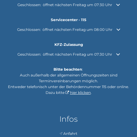
Klicken, um weitere Öffnungs- oder Schließzeiten auszublenden
Geschlossen:
öffnet nächsten Freitag um 07:30 Uhr
Servicecenter - 115
Klicken, um weitere Öffnungs- oder Schließzeiten auszublenden
Geschlossen:
öffnet nächsten Freitag um 08:00 Uhr
KFZ-Zulassung
Klicken, um weitere Öffnungs- oder Schließzeiten auszublenden
Geschlossen:
öffnet nächsten Freitag um 07:30 Uhr
Bitte beachten
:
Auch außerhalb der allgemeinen Öffnungszeiten sind
Terminvereinbarungen möglich.
Entweder telefonisch unter der Behördennummer 115 oder online.
Dazu bitte
hier klicken
.
Infos
Anfahrt