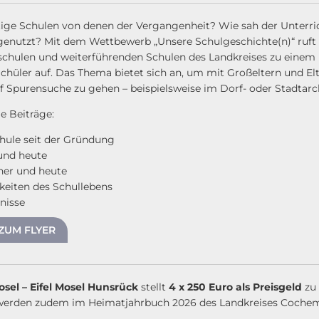
ige Schulen von denen der Vergangenheit? Wie sah der Unterri
nutzt? Mit dem Wettbewerb „Unsere Schulgeschichte(n)“ ruft 
chulen und weiterführenden Schulen des Landkreises zu einem 
chüler auf. Das Thema bietet sich an, um mit Großeltern und El
 Spurensuche zu gehen – beispielsweise im Dorf- oder Stadtarc
e Beiträge:
chule seit der Gründung
und heute
her und heute
keiten des Schullebens
nisse
ZUM FLYER
sel – Eifel Mosel Hunsrück
stellt
4 x 250 Euro als Preisgeld
zu 
erden zudem im Heimatjahrbuch 2026 des Landkreises Cochem-Z