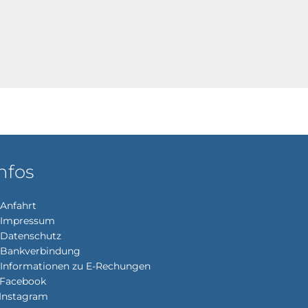
Kultur
Cochem
1-180
nfos
Anfahrt
Impressum
enden
Datenschutz
Bankverbindung
Informationen zu E-Rechungen
Facebook
Instagram
enden