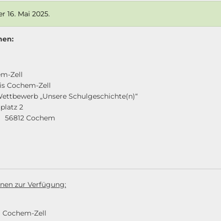
r 16. Mai 2025.
hen:
verwaltung Coche
büro Landkreis Coch
 Wettbewerb „Unsere Schulges
dertplat
ochem
hnen zur Verfügung:
eike Har
verwaltung Coche