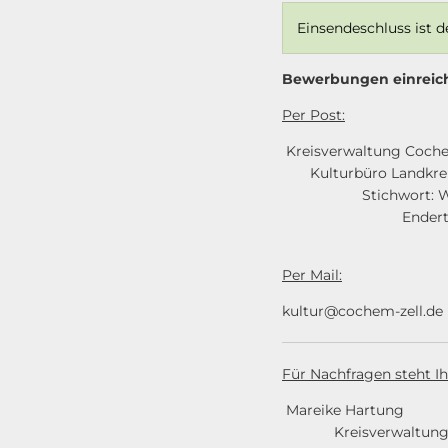
Einsendeschluss ist de
Bewerbungen einreic
Per Post:
Kreis
Kultur
Stichwort:
En
56812 C
Per Mail:
kultur@cochem-zell.de
Für Nachfragen steht I
Mar
Kreis