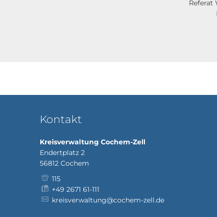
Refera
Raven
Tele
Kontakt
Kreisverwaltung Cochem-Zell
Endertplatz 2
56812
Cochem
115
+49 2671 61-111
kreisverwaltung@cochem-zell.de