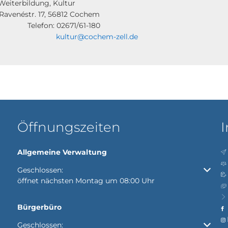
t Weiterbildung, 
éstr. 17, 56812 
fon: 02671/6
kultur@cochem-zell.de
Öffnungszeiten
I
Allgemeine Verwaltung
Klicken, um weitere Öffnungs- oder Schließzeiten auszubl
Geschlossen:
öffnet nächsten Montag um 08:00 Uhr
Bürgerbüro
Klicken, um weitere Öffnungs- oder Schließzeiten auszubl
Geschlossen: