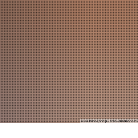
SUCHE
© ©Chinnapong - stock.adobe.com