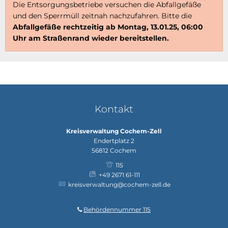
Die Entsorgungsbetriebe versuchen die Abfallgefäße
und den Sperrmüll zeitnah nachzufahren. Bitte die
Abfallgefäße rechtzeitig ab Montag, 13.01.25, 06:00
Uhr am Straßenrand wieder bereitstellen.
Kontakt
Kreisverwaltung Cochem-Zell
Endertplatz 2
56812
Cochem
115
+49 2671 61-111
kreisverwaltung@cochem-zell.de
Behördennummer 115