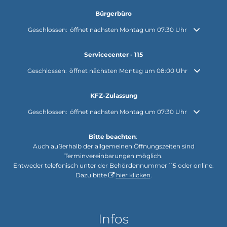
Bürgerbüro
Klicken, um weitere Öffnungs- oder Schließzeiten auszublenden
Geschlossen:
öffnet nächsten Montag um 07:30 Uhr
Servicecenter - 115
Klicken, um weitere Öffnungs- oder Schließzeiten auszublenden
Geschlossen:
öffnet nächsten Montag um 08:00 Uhr
KFZ-Zulassung
Klicken, um weitere Öffnungs- oder Schließzeiten auszublenden
Geschlossen:
öffnet nächsten Montag um 07:30 Uhr
Bitte beachten
:
Auch außerhalb der allgemeinen Öffnungszeiten sind
Terminvereinbarungen möglich.
Entweder telefonisch unter der Behördennummer 115 oder online.
Dazu bitte
hier klicken
.
Infos