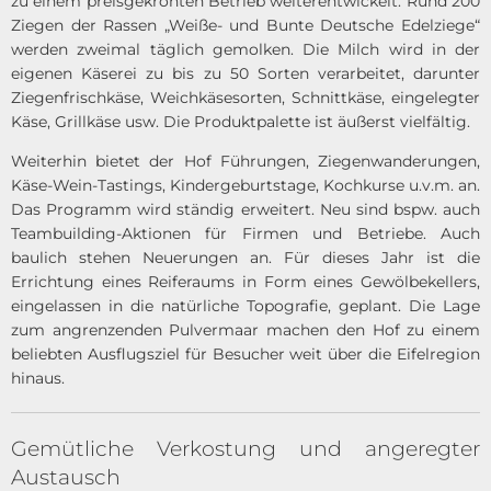
zu einem preisgekrönten Betrieb weiterentwickelt. Rund 200
Ziegen der Rassen „Weiße- und Bunte Deutsche Edelziege“
werden zweimal täglich gemolken. Die Milch wird in der
eigenen Käserei zu bis zu 50 Sorten verarbeitet, darunter
Ziegenfrischkäse, Weichkäsesorten, Schnittkäse, eingelegter
Käse, Grillkäse usw. Die Produktpalette ist äußerst vielfältig.
Weiterhin bietet der Hof Führungen, Ziegenwanderungen,
Käse-Wein-Tastings, Kindergeburtstage, Kochkurse u.v.m. an.
Das Programm wird ständig erweitert. Neu sind bspw. auch
Teambuilding-Aktionen für Firmen und Betriebe. Auch
baulich stehen Neuerungen an. Für dieses Jahr ist die
Errichtung eines Reiferaums in Form eines Gewölbekellers,
eingelassen in die natürliche Topografie, geplant. Die Lage
zum angrenzenden Pulvermaar machen den Hof zu einem
beliebten Ausflugsziel für Besucher weit über die Eifelregion
hinaus.
Gemütliche Verkostung und angeregter
Austausch