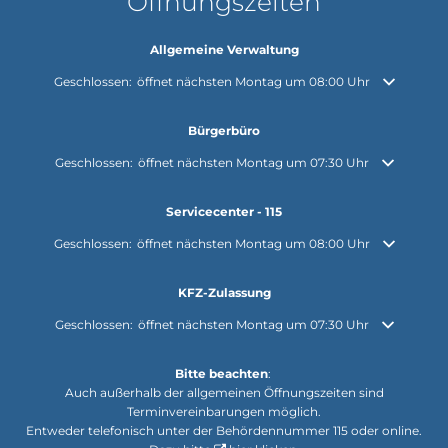
Öffnungszeiten
Allgemeine Verwaltung
Klicken, um weitere Öffnungs- oder Schließzeiten auszublenden
Geschlossen:
öffnet nächsten Montag um 08:00 Uhr
Bürgerbüro
Klicken, um weitere Öffnungs- oder Schließzeiten auszublenden
Geschlossen:
öffnet nächsten Montag um 07:30 Uhr
Servicecenter - 115
Klicken, um weitere Öffnungs- oder Schließzeiten auszublenden
Geschlossen:
öffnet nächsten Montag um 08:00 Uhr
KFZ-Zulassung
Klicken, um weitere Öffnungs- oder Schließzeiten auszublenden
Geschlossen:
öffnet nächsten Montag um 07:30 Uhr
Bitte beachten
:
Auch außerhalb der allgemeinen Öffnungszeiten sind
Terminvereinbarungen möglich.
Entweder telefonisch unter der Behördennummer 115 oder online.